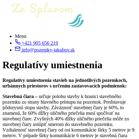
Menu
+421 905 656 219
info@pozemky-jakubov.sk
Regulatívy umiestnenia
Regulatívy umiestnenia stavieb na jednotlivých pozemkoch,
urbánnych priestorov s určením zastavovacích podmienok:
Stavebná čiara –
určuje polohu stavby k hranici stavebného
pozemku zo strany hlavného prístupu na pozemok. Predstavuje
pôdorysnú stopu stavby. Záväznosť stavebnej čiary je 60%, to
znamená, že 60% dĺžky uličného priečelia musí spočívať na
stavebnej čiare. Zvyšných 40% dĺžky uličného priečelia môže zo
stavebnej čiary ustúpiť smerom do stavebného pozemku.
Vzdialenosť stavebnej čiary od osi komunikácie šírky 5 metrov je 9
metrov. V prípade šírky komunikácie 6 metrov je stavebná čiara