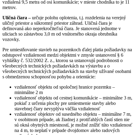
vzdialená 9,5 metra od osi komunikácie
;
v mieste chodníka to je 11
metrov.
Uličná čiara –
určuje polohu oplotenia, t.j. rozdelenia na verejný
uličný priestor a súkromný priestor záhrad. Uličná čiara je
definovaná ako neprekročiteľná čiara. Je stanovená jednotne v
uliciach so zástavbou 3,0 m od vnútorného okraja obrubníka
vozovky.
Pre umiestňovanie stavieb na pozemkoch ďalej platia požiadavky na
odstupové vzdialenosti medzi objektmi v zmysle ustanovení § 6
vyhlášky č. 532/2002 Z. z., ktorou sa ustanovujú podrobnosti o
všeobecných technických požiadavkách na výstavbu a o
všeobecných technických požiadavkách na stavby užívané osobami
s obmedzenou schopnosťou pohybu a orientácie:
vzdialenosť objektu od spoločnej hranice pozemku –
minimálne 2 m
vzdialenosť objektu od cestnej komunikácie – minimálne 3 m,
pokiaľ z určenia plochy pre umiestnenie stavby alebo
stavebnej čiary nevyplýva väčšia vzdialenosť
vzdialenosť objektov od susedného objektu – minimálne 7 m,
v osobitnom prípade, ak žiadnej z protiľahlých častí stien nie
sú okná obytných miestností, je možné znížiť túto vzdialenosť
na 4 m, to neplatí v prípade dvojdomov alebo radových