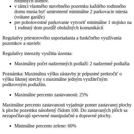
rodinných domov.
v rámci vlastného stavebného pozemku každého rodinného
domu musia byť umiestnené minimálne 2 parkovacie miesta
(vrátane garáže)
pre pohotovostné parkovanie vytvoriť minimálne 1 stojisko na
1 rodinný dom
pozdĺž obslužných komunikácií
Regulatívy priestorového usporiadania a funkčného využívania
pozemkov a stavieb:
Regulatívy intenzity využitia územia:
Maximálny počet nadzemných podlaží: 2 nadzemné podlažia
Poznámka: Maximálnu výšku zástavby je prípustné prekročiť o
výšku šikmej strechy s maximálne jedným využiteľným
podkrovným podlažím.
Maximálne percento zastavanosti: 25%
Maximálne percento zastavanosti vyjadruje pomer zastavanej plochy
k ploche pozemku násobený číslom 100. Do zastavaných plôch sa
nezapočítavajú spevnené manipulačné a dopravné plochy.
Minimálne percento zelene: 60%